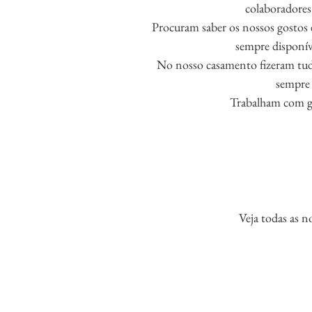
colaboradores
Procuram saber os nossos gostos 
sempre disponíve
No nosso casamento fizeram tud
sempre 
Trabalham com go
Veja todas as n