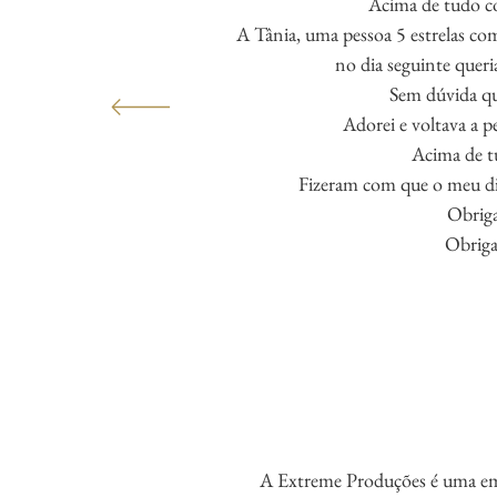
Acima de tudo co
A Tânia, uma pessoa 5 estrelas com
no dia seguinte queri
Sem dúvida q
Adorei e voltava a p
Acima de tu
Fizeram com que o meu dia
Obriga
Obriga
A Extreme Produções é uma em